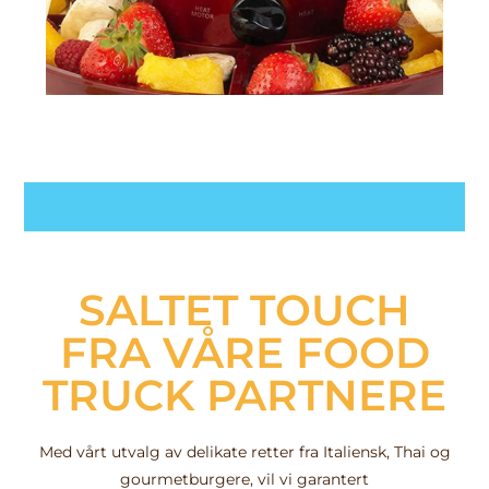
SALTET TOUCH
FRA VÅRE FOOD
TRUCK PARTNERE
Med vårt utvalg av delikate retter fra Italiensk, Thai og
gourmetburgere, vil vi garantert