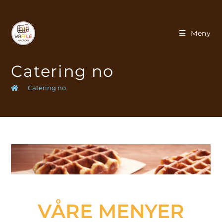
Meny
Catering no
>
Catering no
VÅRE MENYER